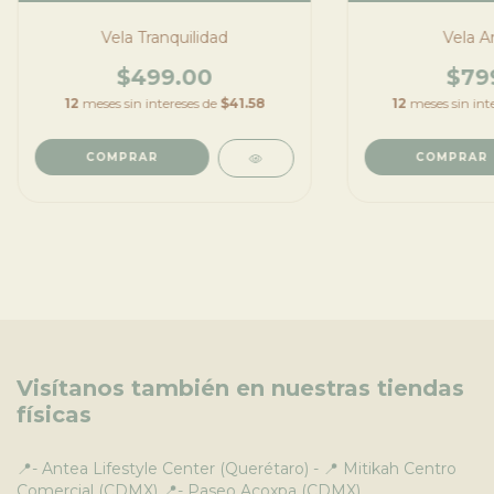
Vela Tranquilidad
Vela A
$499.00
$79
12
meses sin intereses de
$41.58
12
meses sin int
Visítanos también en nuestras tiendas
físicas
📍- Antea Lifestyle Center (Querétaro) - 📍 Mitikah Centro
Comercial (CDMX) 📍- Paseo Acoxpa (CDMX)