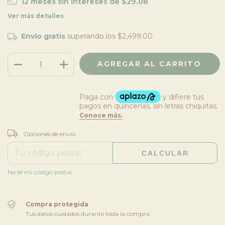
12
meses sin intereses de
$29.08
Ver más detalles
Envío gratis
superando los
$2,499.00
CAMBIAR CP
Entregas para el CP:
Opciones de envío
CALCULAR
No sé mi código postal
Compra protegida
Tus datos cuidados durante toda la compra.