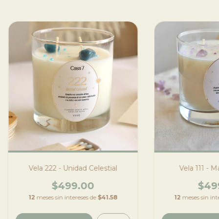
Vela 111 - M
Vela 222 - Unidad Celestial
$49
$499.00
12
meses sin int
12
meses sin intereses de
$41.58