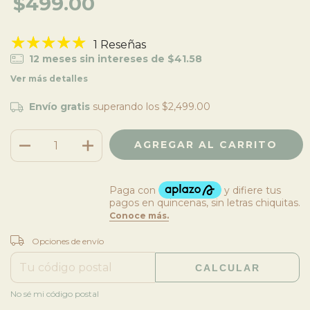
$499.00
1 Reseñas
12
meses sin intereses de
$41.58
Ver más detalles
Envío gratis
superando los
$2,499.00
CAMBIAR CP
Entregas para el CP:
Opciones de envío
CALCULAR
No sé mi código postal