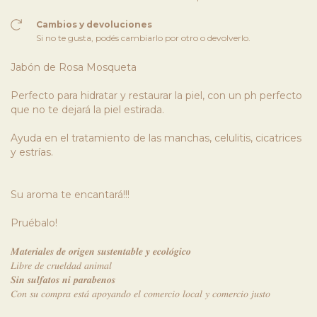
Cambios y devoluciones
Si no te gusta, podés cambiarlo por otro o devolverlo.
Jabón de Rosa Mosqueta
Perfecto para hidratar y restaurar la piel, con un ph perfecto
que no te dejará la piel estirada.
Ayuda en el tratamiento de las manchas, celulitis, cicatrices
y estrías.
Su aroma te encantará!!!
Pruébalo!
𝑴𝒂𝒕𝒆𝒓𝒊𝒂𝒍𝒆𝒔 𝒅𝒆 𝒐𝒓𝒊𝒈𝒆𝒏 𝒔𝒖𝒔𝒕𝒆𝒏𝒕𝒂𝒃𝒍𝒆 𝒚 𝒆𝒄𝒐𝒍𝒐́𝒈𝒊𝒄𝒐
𝐿𝑖𝑏𝑟𝑒 𝑑𝑒 𝑐𝑟𝑢𝑒𝑙𝑑𝑎𝑑 𝑎𝑛𝑖𝑚𝑎𝑙
𝑺𝒊𝒏 𝒔𝒖𝒍𝒇𝒂𝒕𝒐𝒔 𝒏𝒊 𝒑𝒂𝒓𝒂𝒃𝒆𝒏𝒐𝒔
𝐶𝑜𝑛 𝑠𝑢 𝑐𝑜𝑚𝑝𝑟𝑎 𝑒𝑠𝑡𝑎́ 𝑎𝑝𝑜𝑦𝑎𝑛𝑑𝑜 𝑒𝑙 𝑐𝑜𝑚𝑒𝑟𝑐𝑖𝑜 𝑙𝑜𝑐𝑎𝑙 𝑦 𝑐𝑜𝑚𝑒𝑟𝑐𝑖𝑜 𝑗𝑢𝑠𝑡𝑜