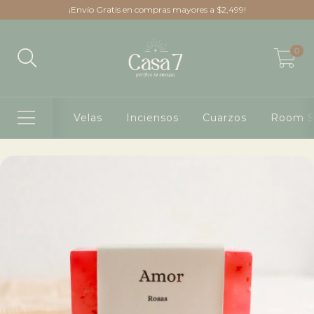
¡Envío Gratis en compras mayores a $2,499!
0
Velas
Inciensos
Cuarzos
Room S