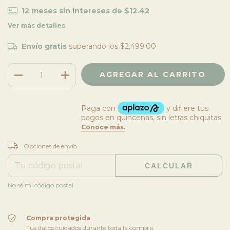
12
meses sin intereses de
$12.42
Ver más detalles
Envío gratis
superando los
$2,499.00
CAMBIAR CP
Entregas para el CP:
Opciones de envío
CALCULAR
No sé mi código postal
Compra protegida
Tus datos cuidados durante toda la compra.