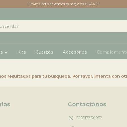
¡Envío Gratis en compras mayores a $2,499!
os
Kits
Cuarzos
Accesorios
Complement
s resultados para tu búsqueda. Por favor, intenta con otro
rías
Contactános
525513336932