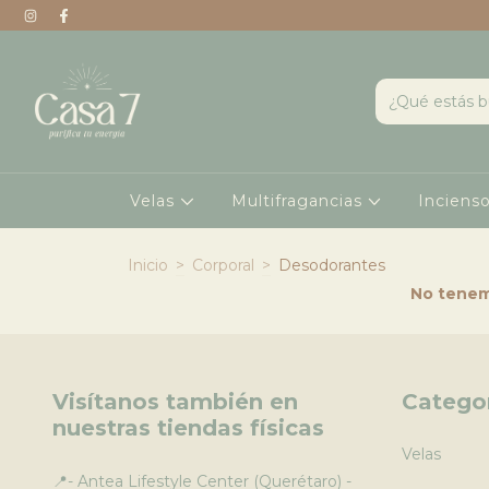
Velas
Multifragancias
Inciens
Inicio
>
Corporal
>
Desodorantes
No tenemo
Visítanos también en
Catego
nuestras tiendas físicas
Velas
📍- Antea Lifestyle Center (Querétaro) -