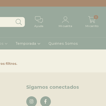
0
Ayuda
Mi cuenta
Mi carrito
os
Temporada
Quiénes Somos
s filtros.
Sigamos conectados