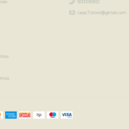
cias
5513336932
casa.7.store@gmail.com
ntos
omos